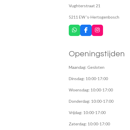
Vughterstraat 21
5211 EW 's-Hertogenbosch
W
F
I
h
a
n
a
c
s
t
e
t
Openingstijden
s
b
a
A
o
g
p
o
r
Maandag: Gesloten
p
k
a
m
Dinsdag: 10:00-17:00
Woensdag: 10:00-17:00
Donderdag: 10:00-17:00
Vrijdag: 10:00-17:00
Zaterdag: 10:00-17:00