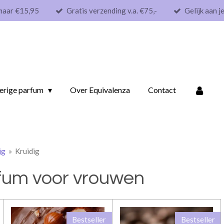
maar €15,95
Gratis verzending v.a. €75,-
Gelijk aan j
erige parfum
Over Equivalenza
Contact
ig
»
Kruidig
rfum voor vrouwen
Bestseller
Bestseller