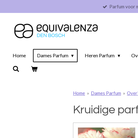
Parfum voor 
Ga
direct
naar
de
hoofdinhoud
Home
Dames Parfum
Heren Parfum
Ov
Home
»
Dames Parfum
»
Over
Kruidige pa