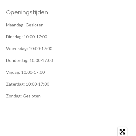
a
c
s
t
e
t
Openingstijden
s
b
a
A
o
g
p
o
r
Maandag: Gesloten
p
k
a
m
Dinsdag: 10:00-17:00
Woensdag: 10:00-17:00
Donderdag: 10:00-17:00
Vrijdag: 10:00-17:00
Zaterdag: 10:00-17:00
Zondag: Gesloten