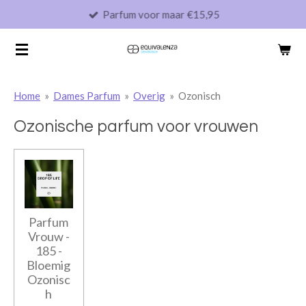
Parfum voor maar €15,95
Ga
direct
naar
de
hoofdinhoud
Home
»
Dames Parfum
»
Overig
»
Ozonisch
Ozonische parfum voor vrouwen
Parfum
Vrouw -
185 -
Bloemig
Ozonisc
h