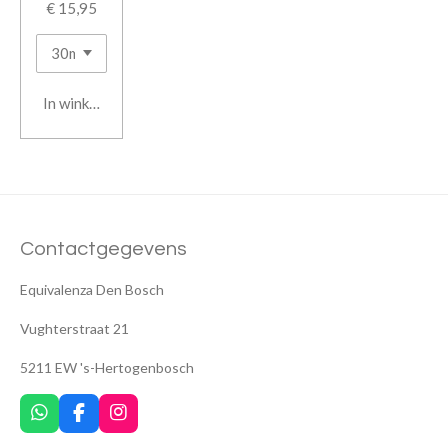
€ 15,95
In winkelwagen
Contactgegevens
Equivalenza Den Bosch
Vughterstraat 21
5211 EW 's-Hertogenbosch
W
F
I
h
a
n