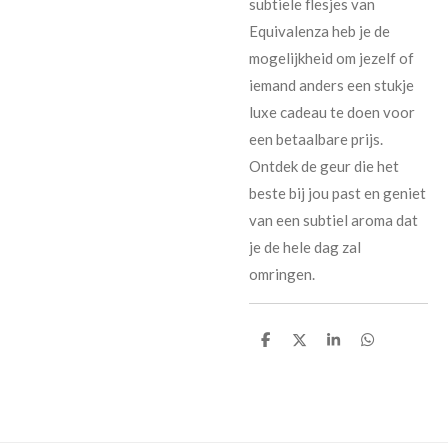
subtiele flesjes van
Equivalenza heb je de
mogelijkheid om jezelf of
iemand anders een stukje
luxe cadeau te doen voor
een betaalbare prijs.
Ontdek de geur die het
beste bij jou past en geniet
van een subtiel aroma dat
je de hele dag zal
omringen.
D
D
S
D
e
e
h
e
l
e
a
l
e
l
r
e
n
e
n