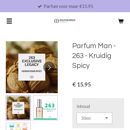
Parfum voor maar €15,95
Ga
direct
naar
de
hoofdinhoud
Parfum Man -
263 - Kruidig
Spicy
€ 15,95
Inhoud