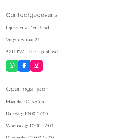
Contactgegevens
Equivalenza Den Bosch
Vughterstraat 21
5211 EW 's-Hertogenbosch
W
F
I
h
a
n
a
c
s
t
e
t
Openingstijden
s
b
a
A
o
g
p
o
r
Maandag: Gesloten
p
k
a
m
Dinsdag: 10:00-17:00
Woensdag: 10:00-17:00
Donderdag: 10:00-17:00