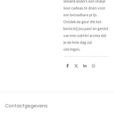
iemand anders een stukje
luxe cadeau te doen voor
een betaalbare prijs.
Ontdek de geur die het
beste bij jou past en geniet
van een subtiel aroma dat
je de hele dag zal
omringen.
D
D
S
D
e
e
h
e
l
e
a
l
e
l
r
e
n
e
n
Contactgegevens