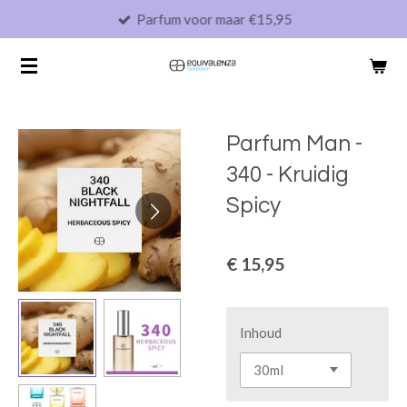
Parfum voor maar €15,95
Ga
direct
naar
de
hoofdinhoud
Parfum Man -
340 - Kruidig
Spicy
€ 15,95
Inhoud