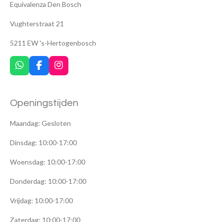
Equivalenza Den Bosch
Vughterstraat 21
5211 EW 's-Hertogenbosch
W
F
I
h
a
n
a
c
s
t
e
t
Openingstijden
s
b
a
A
o
g
p
o
r
Maandag: Gesloten
p
k
a
m
Dinsdag: 10:00-17:00
Woensdag: 10:00-17:00
Donderdag: 10:00-17:00
Vrijdag: 10:00-17:00
Zaterdag: 10:00-17:00