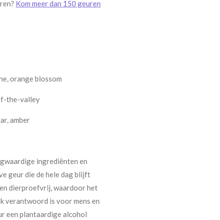
uren?
Kom meer dan 150 geuren
ine, orange blossom
-of-the-valley
dar, amber
ogwaardige ingrediënten en
e geur die de hele dag blijft
en dierproefvrij, waardoor het
ook verantwoord is voor mens en
ur een plantaardige alcohol