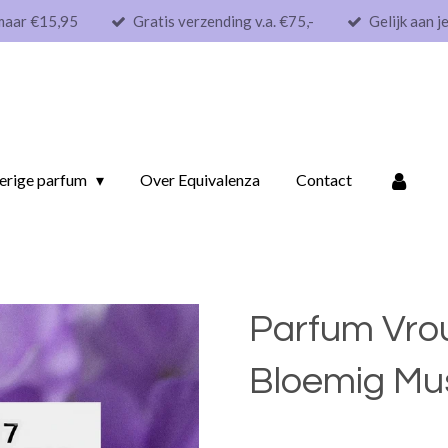
maar €15,95
Gratis verzending v.a. €75,-
Gelijk aan j
erige parfum
Over Equivalenza
Contact
Parfum Vrou
Bloemig Mu