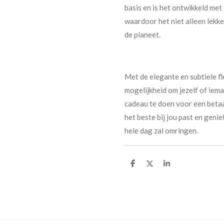
basis en is het ontwikkeld me
waardoor het niet alleen lekke
de planeet.
Met de elegante en subtiele fl
mogelijkheid om jezelf of iema
cadeau te doen voor een betaa
het beste bij jou past en genie
hele dag zal omringen.
D
D
S
e
e
h
l
e
a
e
l
r
n
e