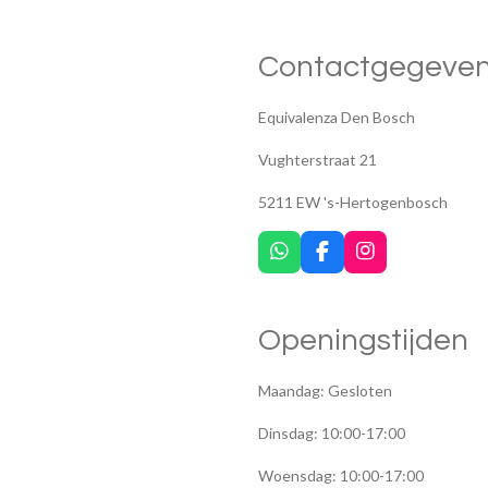
Contactgegeve
Equivalenza Den Bosch
Vughterstraat 21
5211 EW 's-Hertogenbosch
W
F
I
h
a
n
a
c
s
t
e
t
Openingstijden
s
b
a
A
o
g
p
o
r
Maandag: Gesloten
p
k
a
m
Dinsdag: 10:00-17:00
Woensdag: 10:00-17:00