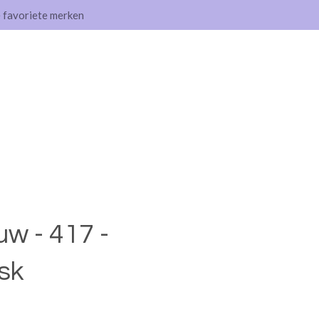
e favoriete merken
w - 417 -
sk