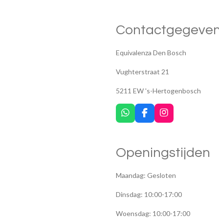
Contactgegeve
Equivalenza Den Bosch
Vughterstraat 21
5211 EW 's-Hertogenbosch
W
F
I
h
a
n
a
c
s
t
e
t
Openingstijden
s
b
a
A
o
g
p
o
r
Maandag: Gesloten
p
k
a
m
Dinsdag: 10:00-17:00
Woensdag: 10:00-17:00