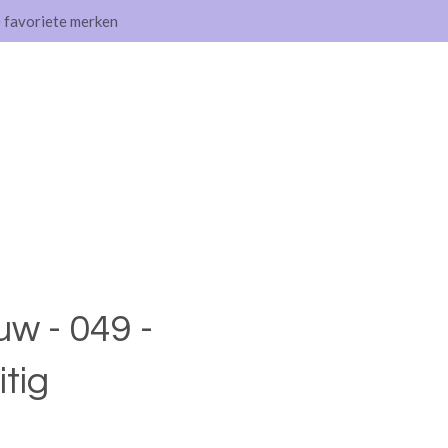
e favoriete merken
w - 049 -
tig