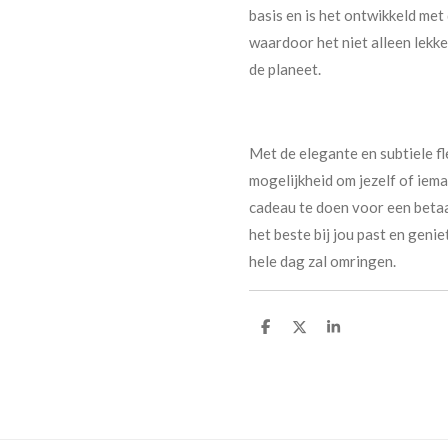
basis en is het ontwikkeld me
waardoor het niet alleen lekke
de planeet.
Met de elegante en subtiele fl
mogelijkheid om jezelf of iema
cadeau te doen voor een betaa
het beste bij jou past en genie
hele dag zal omringen.
D
D
S
e
e
h
l
e
a
e
l
r
n
e