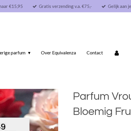
maar €15,95
Gratis verzending v.a. €75,-
Gelijk aan j
erige parfum
Over Equivalenza
Contact
Parfum Vrou
Bloemig Frui