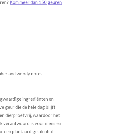
uren?
Kom meer dan 150 geuren
 amber and woody notes
ogwaardige ingrediënten en
e geur die de hele dag blijft
en dierproefvrij, waardoor het
ook verantwoord is voor mens en
ur een plantaardige alcohol