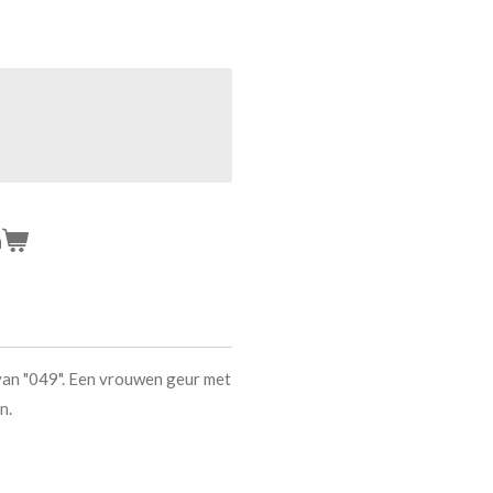
n
an "049". Een vrouwen geur met
n.