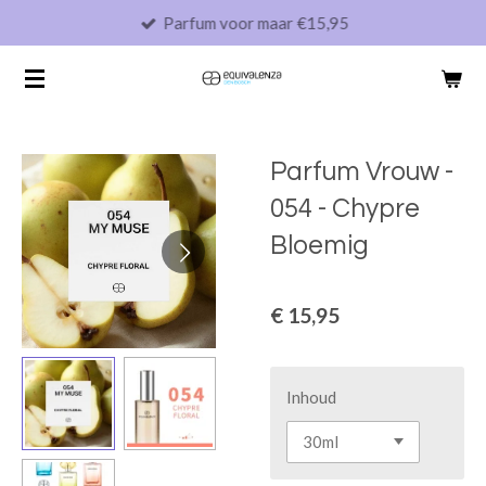
Parfum voor maar €15,95
Ga
direct
naar
de
hoofdinhoud
Parfum Vrouw -
054 - Chypre
Bloemig
€ 15,95
Inhoud