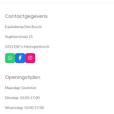
Contactgegevens
Equivalenza Den Bosch
Vughterstraat 21
5211 EW 's-Hertogenbosch
W
F
I
h
a
n
a
c
s
t
e
t
Openingstijden
s
b
a
A
o
g
p
o
r
Maandag: Gesloten
p
k
a
m
Dinsdag: 10:00-17:00
Woensdag: 10:00-17:00