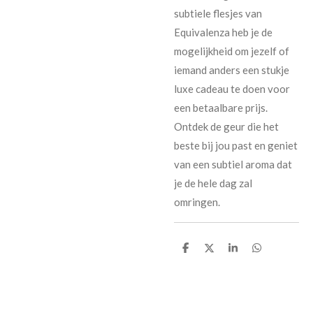
subtiele flesjes van
Equivalenza heb je de
mogelijkheid om jezelf of
iemand anders een stukje
luxe cadeau te doen voor
een betaalbare prijs.
Ontdek de geur die het
beste bij jou past en geniet
van een subtiel aroma dat
je de hele dag zal
omringen.
D
D
S
D
e
e
h
e
l
e
a
l
e
l
r
e
n
e
n