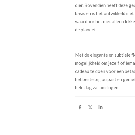
dier. Bovendien heeft deze ge
basis en is het ontwikkeld me
waardoor het niet alleen lekke
de planeet.
Met de elegante en subtiele fl
mogelijkheid om jezelf of iema
cadeau te doen voor een betaa
het beste bij jou past en genie
hele dag zal omringen.
D
D
S
e
e
h
l
e
a
e
l
r
n
e