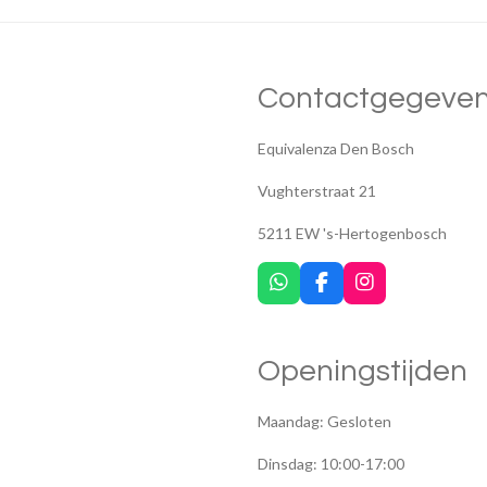
Contactgegeve
Equivalenza Den Bosch
Vughterstraat 21
5211 EW 's-Hertogenbosch
W
F
I
h
a
n
a
c
s
t
e
t
Openingstijden
s
b
a
A
o
g
p
o
r
Maandag: Gesloten
p
k
a
m
Dinsdag: 10:00-17:00