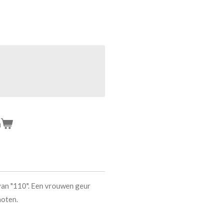
n
an "110". Een vrouwen geur
noten.