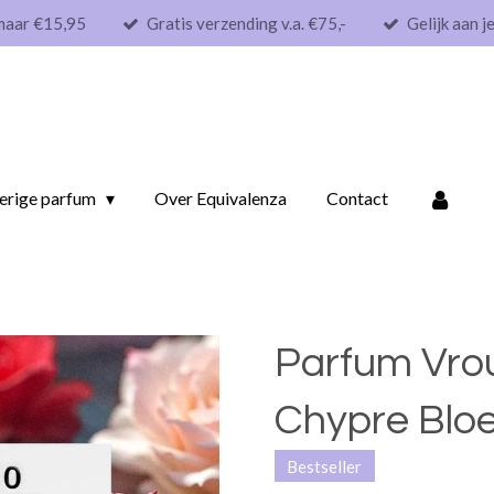
maar €15,95
Gratis verzending v.a. €75,-
Gelijk aan j
erige parfum
Over Equivalenza
Contact
Parfum Vrou
Chypre Blo
Bestseller