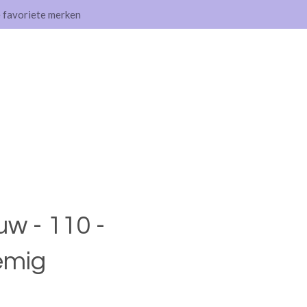
e favoriete merken
w - 110 -
emig