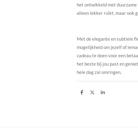
het ontwikkeld met duurzame 
alleen lekker ruikt, maar ook g
Met de elegante en subtiele fl
mogelijkheid om jezelf of iema
cadeau te doen voor een betaal
het beste bij jou past en genie
hele dag zal omringen.
D
D
S
e
e
h
l
e
a
e
l
r
n
e