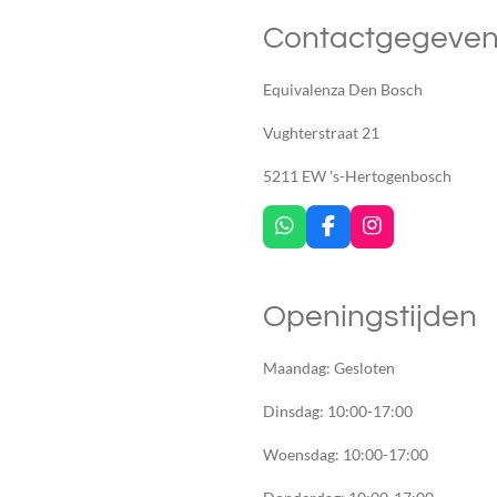
Contactgegeve
Equivalenza Den Bosch
Vughterstraat 21
5211 EW 's-Hertogenbosch
W
F
I
h
a
n
a
c
s
t
e
t
Openingstijden
s
b
a
A
o
g
p
o
r
Maandag: Gesloten
p
k
a
m
Dinsdag: 10:00-17:00
Woensdag: 10:00-17:00