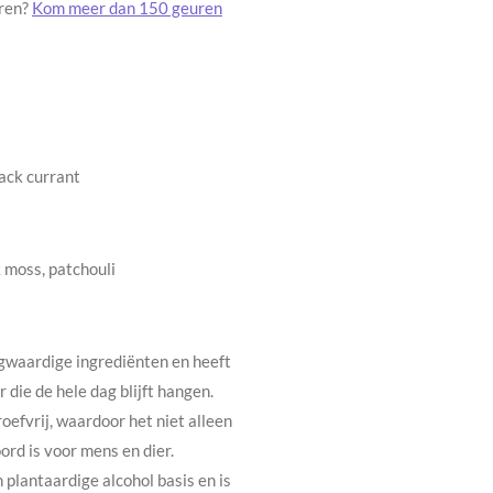
uren?
Kom meer dan 150 geuren
ack currant
k moss, patchouli
gwaardige ingrediënten en heeft
 die de hele dag blijft hangen.
oefvrij, waardoor het niet alleen
rd is voor mens en dier.
plantaardige alcohol basis en is