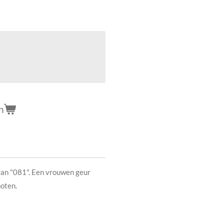
n
an "081". Een vrouwen geur
oten.