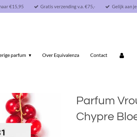
maar €15,95
Gratis verzending v.a. €75,-
Gelijk aan j
erige parfum
Over Equivalenza
Contact
Parfum Vrou
Chypre Blo