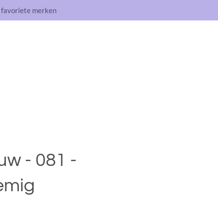
e favoriete merken
w - 081 -
emig