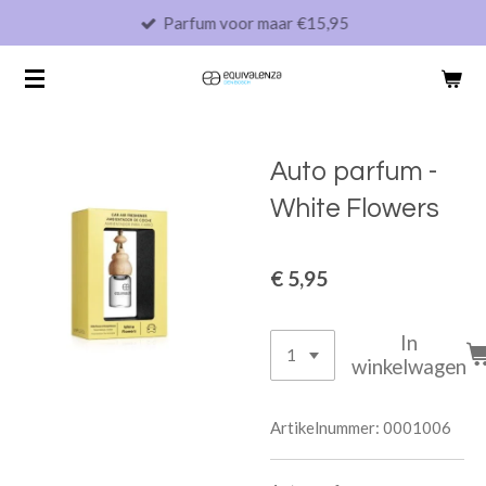
Parfum voor maar €15,95
Ga
direct
naar
de
hoofdinhoud
Auto parfum -
White Flowers
€ 5,95
In
winkelwagen
Artikelnummer:
0001006