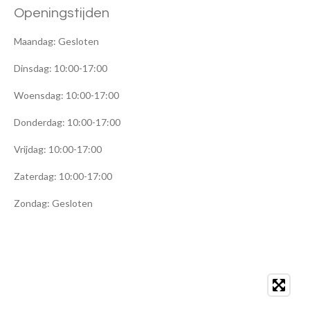
t
e
t
Openingstijden
s
b
a
A
o
g
p
o
r
Maandag: Gesloten
p
k
a
m
Dinsdag: 10:00-17:00
Woensdag: 10:00-17:00
Donderdag: 10:00-17:00
Vrijdag: 10:00-17:00
Zaterdag: 10:00-17:00
Zondag: Gesloten